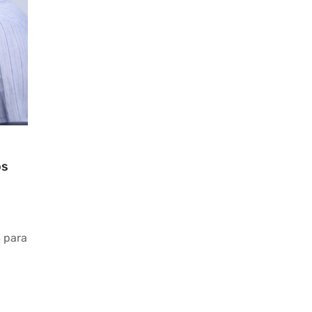
os
S para