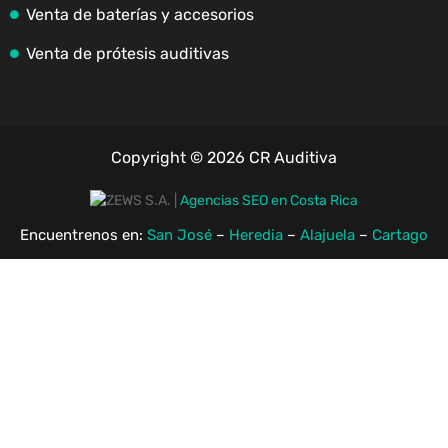
Venta de baterías y accesorios
Venta de prótesis auditivas
Copyright © 2026 CR Auditiva
|
Agencias SEO en Costa Rica
Encuentrenos en:
San José
–
Heredia
–
Alajuela
–
Cartago