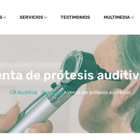
S
SERVICIOS
TESTIMONIOS
MULTIMEDIA
nta de prótesis auditi
CR Auditiva
•
Servicios
• Venta de prótesis auditivas