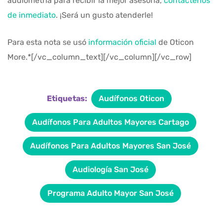
audiometría para recibir la mejor asesoría,
contáctenos
de inmediato
. ¡Será un gusto atenderle!
Para esta nota se usó
información oficial
de Oticon
More.*[/vc_column_text][/vc_column][/vc_row]
Etiquetas:
Audífonos Oticon
Audífonos Para Adultos Mayores Cartago
Audífonos Para Adultos Mayores San José
Audiología San José
Programa Adulto Mayor San José