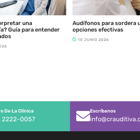
erpretar una
Audífonos para sordera u
a? Guía para entender
opciones efectivas
ados
10 JUNIO 2026
026
 De La Clínica
Escríbanos
 2222-0057
info@crauditiva