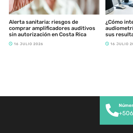
Alerta sanitaria: riesgos de
¿Cómo int
comprar amplificadores auditivos
audiometrí
sin autorización en Costa Rica
sus result
16 JULIO 2026
16 JULIO 2
Número
+506