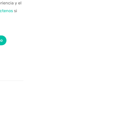
iencia y el
ctenos
si
co