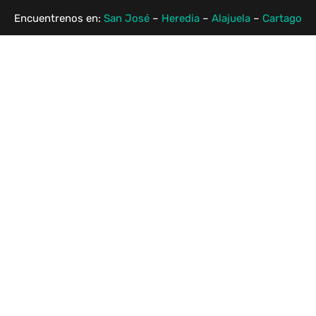
Encuentrenos en:
San José
–
Heredia
–
Alajuela
–
Cartago