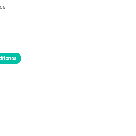
 de
dífonos