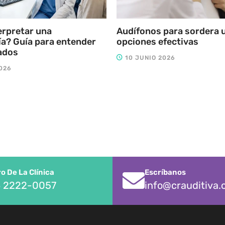
erpretar una
Audífonos para sordera u
a? Guía para entender
opciones efectivas
ados
10 JUNIO 2026
026
 De La Clínica
Escríbanos
 2222-0057
info@crauditiva