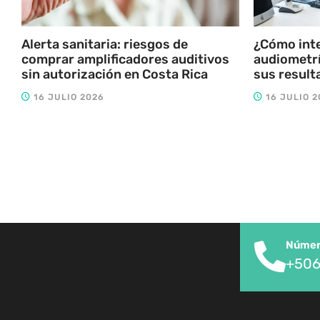
Alerta sanitaria: riesgos de
¿Cómo int
comprar amplificadores auditivos
audiometrí
sin autorización en Costa Rica
sus result
16 JULIO 2026
16 JULIO 2
Número
+506