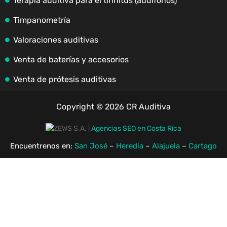
Terapia auditiva para el tinnitus (audífonos)
Timpanometría
Valoraciones auditivas
Venta de baterías y accesorios
Venta de prótesis auditivas
Copyright © 2026 CR Auditiva
|
Agencias SEO en Costa Rica
Encuentrenos en:
San José
–
Heredia
–
Alajuela
–
Cartago