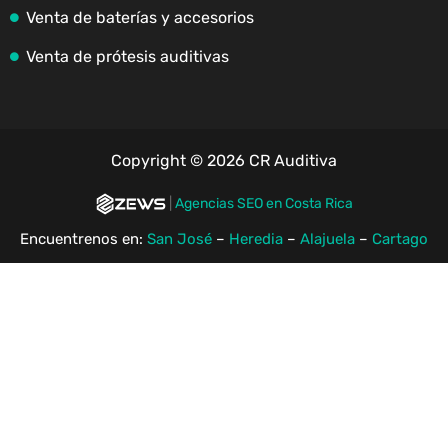
Venta de baterías y accesorios
Venta de prótesis auditivas
Copyright © 2026 CR Auditiva
|
Agencias SEO en Costa Rica
Encuentrenos en:
San José
–
Heredia
–
Alajuela
–
Cartago