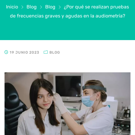
Inicio
Blog
Blog
¿Por qué se realizan pruebas
de frecuencias graves y agudas en la audiometría?
19 JUNIO 2023
BLOG