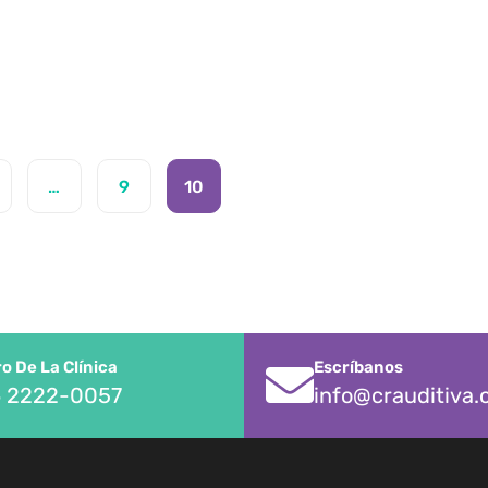
…
9
10
 De La Clínica
Escríbanos
 2222-0057
info@crauditiva