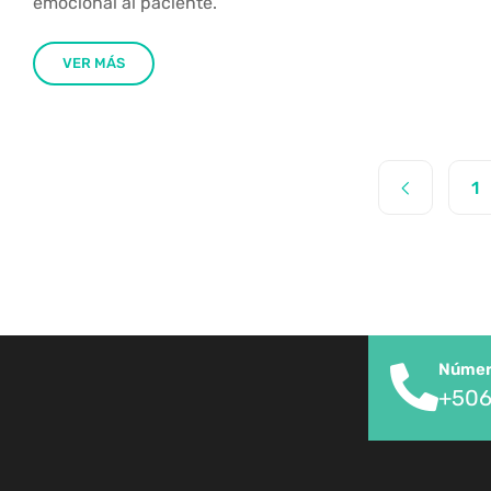
emocional al paciente.
VER MÁS
1
Número
+506